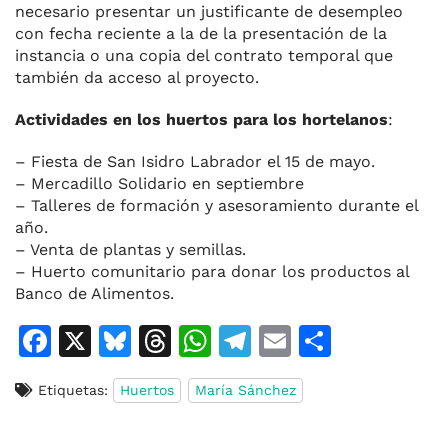
necesario presentar un justificante de desempleo
con fecha reciente a la de la presentación de la
instancia o una copia del contrato temporal que
también da acceso al proyecto.
Actividades en los huertos para los hortelanos
:
– Fiesta de San Isidro Labrador el 15 de mayo.
– Mercadillo Solidario en septiembre
– Talleres de formación y asesoramiento durante el
año.
– Venta de plantas y semillas.
– Huerto comunitario para donar los productos al
Banco de Alimentos.
F
X
Bl
T
W
T
E
C
a
u
h
h
el
m
o
Etiquetas:
Huertos
María Sánchez
c
e
re
at
e
ai
m
e
s
a
s
gr
l
p