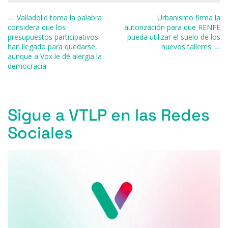
b
k
d
A
a
ar
Navegación de entradas
← Valladolid toma la palabra
Urbanismo firma la
o
y
s
p
m
ti
considera que los
autorización para que RENFE
presupuestos participativos
pueda utilizar el suelo de los
o
p
r
han llegado para quedarse,
nuevos talleres →
k
aunque a Vox le dé alergia la
democracia
Sigue a VTLP en las Redes
Sociales