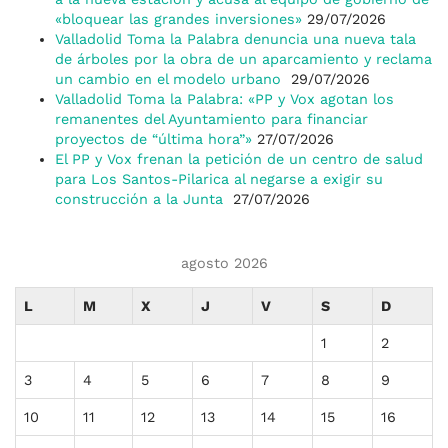
«bloquear las grandes inversiones»
29/07/2026
Valladolid Toma la Palabra denuncia una nueva tala
de árboles por la obra de un aparcamiento y reclama
un cambio en el modelo urbano
29/07/2026
Valladolid Toma la Palabra: «PP y Vox agotan los
remanentes del Ayuntamiento para financiar
proyectos de “última hora”»
27/07/2026
El PP y Vox frenan la petición de un centro de salud
para Los Santos-Pilarica al negarse a exigir su
construcción a la Junta
27/07/2026
agosto 2026
L
M
X
J
V
S
D
1
2
3
4
5
6
7
8
9
10
11
12
13
14
15
16