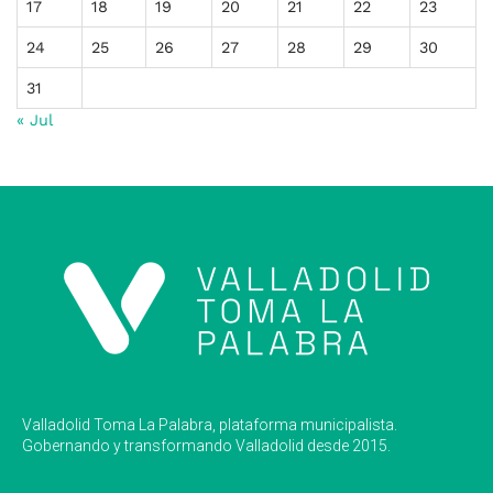
17
18
19
20
21
22
23
24
25
26
27
28
29
30
31
« Jul
Valladolid Toma La Palabra, plataforma municipalista.
Gobernando y transformando Valladolid desde 2015.