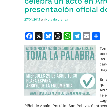
celebra un acto en Ar
presentación oficial 
27/04/2015
en
Nota de prensa
F
X
Bl
T
W
T
E
C
a
u
h
h
el
m
o
Tom
c
e
re
at
e
ai
per
e
s
a
s
gr
l
p
las
can
b
k
d
A
a
a
mayo
o
y
s
p
m
ti
En 
o
p
r
que
k
Arr
Tej
Lag
Piñel de Abajo, Portillo, San Pelayo, Santove