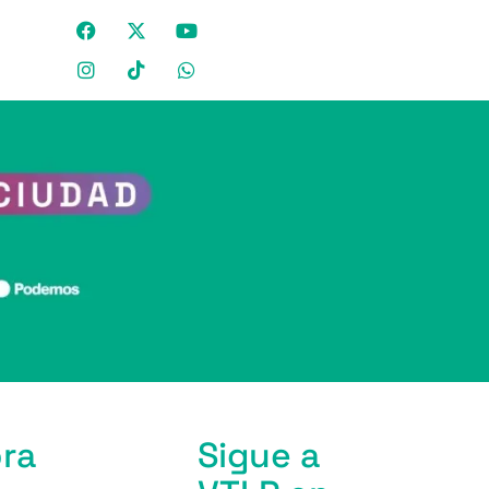
bra
Sigue a