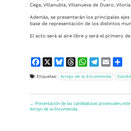
Cega, Villanubla, Villanueva de Duero, Vilori
Además, se presentarán los principales ejes
base de representación de los distintos muni
El acto será al aire libre y será el primero 
F
X
Bl
T
W
T
E
C
a
u
h
h
el
m
o
Etiquetas:
Arroyo de la Encomienda
Candid
c
e
re
at
e
ai
e
s
a
s
gr
l
p
b
k
d
A
a
a
Navegación de entradas
← Presentación de las candidaturas provinciales este
o
y
s
p
m
ti
Arroyo de la Encomienda
o
p
r
k