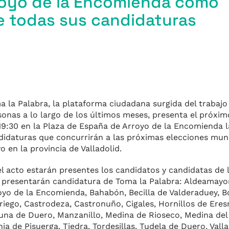
royo de la Encomienda como
de todas sus candidaturas
a la Palabra, la plataforma ciudadana surgida del trabajo
m
sonas a lo largo de los últimos meses, presenta el próxim
 19:30 en la Plaza de España de Arroyo de la Encomienda l
didaturas que concurrirán a las próximas elecciones muni
r
 en la provincia de Valladolid.
el acto estarán presentes los candidatos y candidatas de 
 presentarán candidatura de Toma la Palabra: Aldeamayor
oyo de la Encomienda, Bahabón, Becilla de Valderaduey, Boe
eriego, Castrodeza, Castronuño, Cigales, Hornillos de Eres
una de Duero, Manzanillo, Medina de Rioseco, Medina del
nia de Pisuerga, Tiedra, Tordesillas, Tudela de Duero, Valla