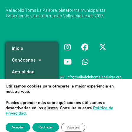
Valladolid Toma La Palabra, plataforma municipalista.
Gobernando y transformando Valladolid desde 2015.
Inicio
Conócenos
Actualidad
info@valladolidtomalapalabra.org
Programa
Utilizamos cookies para ofrecerte la mejor experiencia en
+34 983 426 124
nuestra web.
Participa
+34 681 981 537
Puedes aprender más sobre qué cookies utilizamos o
desactivarlas en los
ajustes
. Consulta nuestra
Política de
Privacidad
.
Valladolid Toma la Palabra © 2026
Aceptar
Rechazar
Ajustes
Aviso legal
/
Poltica de Privacidad
/
Politica de Cookies