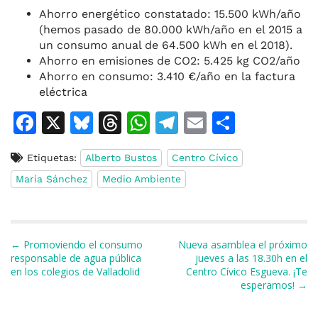
Ahorro energético constatado: 15.500 kWh/año
(hemos pasado de 80.000 kWh/año en el 2015 a
un consumo anual de 64.500 kWh en el 2018).
Ahorro en emisiones de CO2: 5.425 kg CO2/año
Ahorro en consumo: 3.410 €/año en la factura
eléctrica
F
X
Bl
T
W
T
E
C
a
u
h
h
el
m
o
Etiquetas:
Alberto Bustos
Centro Cívico
c
e
re
at
e
ai
m
María Sánchez
Medio Ambiente
e
s
a
s
gr
l
p
b
k
d
A
a
ar
o
y
s
p
m
ti
Navegación de entradas
← Promoviendo el consumo
Nueva asamblea el próximo
o
p
r
responsable de agua pública
jueves a las 18.30h en el
en los colegios de Valladolid
Centro Cívico Esgueva. ¡Te
k
esperamos! →