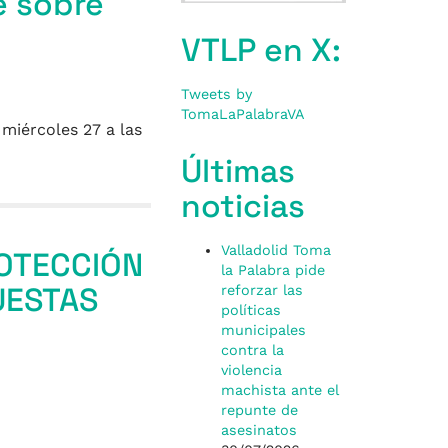
e sobre
VTLP en X:
Tweets by
TomaLaPalabraVA
 miércoles 27 a las
Últimas
noticias
Valladolid Toma
OTECCIÓN
la Palabra pide
UESTAS
reforzar las
políticas
municipales
contra la
violencia
machista ante el
repunte de
asesinatos