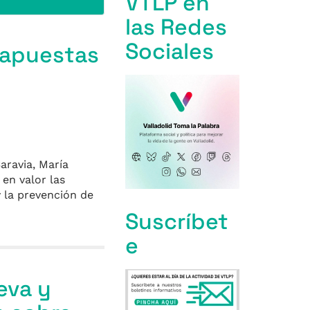
VTLP en
las Redes
Sociales
e apuestas
aravia, María
en valor las
y la prevención de
Suscríbet
e
eva y