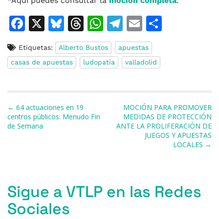
*Aquí puedes consultar la
moción completa
.
F
X
Bl
T
W
T
E
C
a
u
h
h
el
m
o
Etiquetas:
Alberto Bustos
apuestas
c
e
re
at
e
ai
m
casas de apuestas
ludopatía
valladolid
e
s
a
s
gr
l
p
b
k
d
A
a
ar
o
y
s
p
m
ti
Navegación de entradas
← 64 actuaciones en 19
MOCIÓN PARA PROMOVER
o
p
r
centros públicos: Menudo Fin
MEDIDAS DE PROTECCIÓN
de Semana
ANTE LA PROLIFERACIÓN DE
k
JUEGOS Y APUESTAS
LOCALES →
Sigue a VTLP en las Redes
Sociales