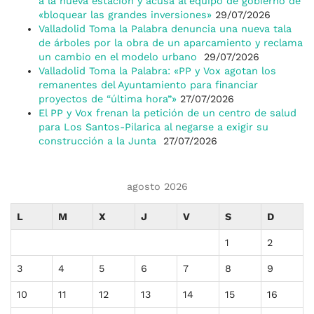
a la nueva estación y acusa al equipo de gobierno de
«bloquear las grandes inversiones»
29/07/2026
Valladolid Toma la Palabra denuncia una nueva tala
de árboles por la obra de un aparcamiento y reclama
un cambio en el modelo urbano
29/07/2026
Valladolid Toma la Palabra: «PP y Vox agotan los
remanentes del Ayuntamiento para financiar
proyectos de “última hora”»
27/07/2026
El PP y Vox frenan la petición de un centro de salud
para Los Santos-Pilarica al negarse a exigir su
construcción a la Junta
27/07/2026
agosto 2026
L
M
X
J
V
S
D
1
2
3
4
5
6
7
8
9
10
11
12
13
14
15
16