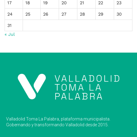
17
18
19
20
21
22
23
24
25
26
27
28
29
30
31
« Jul
Valladolid Toma La Palabra, plataforma municipalista.
Gobernando y transformando Valladolid desde 2015.