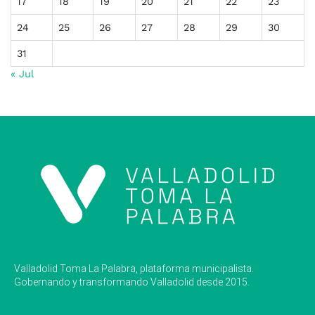
17
18
19
20
21
22
23
24
25
26
27
28
29
30
31
« Jul
Valladolid Toma La Palabra, plataforma municipalista.
Gobernando y transformando Valladolid desde 2015.