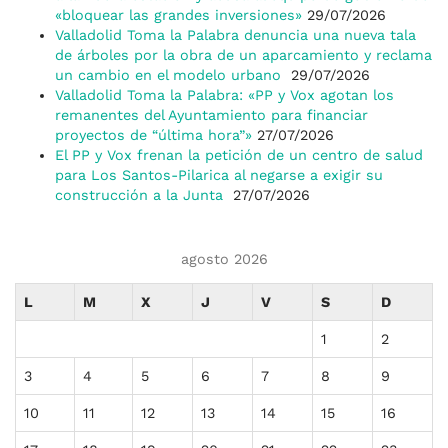
«bloquear las grandes inversiones»
29/07/2026
Valladolid Toma la Palabra denuncia una nueva tala
de árboles por la obra de un aparcamiento y reclama
un cambio en el modelo urbano
29/07/2026
Valladolid Toma la Palabra: «PP y Vox agotan los
remanentes del Ayuntamiento para financiar
proyectos de “última hora”»
27/07/2026
El PP y Vox frenan la petición de un centro de salud
para Los Santos-Pilarica al negarse a exigir su
construcción a la Junta
27/07/2026
agosto 2026
L
M
X
J
V
S
D
1
2
3
4
5
6
7
8
9
10
11
12
13
14
15
16