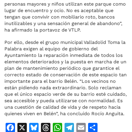
personas mayores y niños utilizan este parque como
lugar de encuentro y ocio. No es aceptable que
tengan que convivir con mobiliario roto, bancos
inutilizables y una sensación general de abandono”,
ha afirmado la portavoz de VTLP.
Por ello, desde el grupo municipal Valladolid Toma la
Palabra exigen al equipo de gobierno del
Ayuntamiento la reparación inmediata de todos los
elementos deteriorados y la puesta en marcha de un
plan de mantenimiento periódico que garantice el
correcto estado de conservación de este espacio tan
importante para el barrio Belén. “Los vecinos no
están pidiendo nada extraordinario. Solo reclaman
que el único espacio verde de su barrio esté cuidado,
sea accesible y pueda utilizarse con normalidad. Es
una cuestión de calidad de vida y de respeto hacia
quienes viven en Belén”, ha concluído Rocío Anguita.
F
X
Bl
T
W
T
E
C