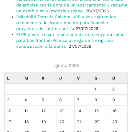
de árboles por la obra de un aparcamiento y reclama
un cambio en el modelo urbano
29/07/2026
Valladolid Toma la Palabra: «PP y Vox agotan los
remanentes del Ayuntamiento para financiar
proyectos de “última hora”»
27/07/2026
El PP y Vox frenan la petición de un centro de salud
para Los Santos-Pilarica al negarse a exigir su
construcción a la Junta
27/07/2026
agosto 2026
L
M
X
J
V
S
D
1
2
3
4
5
6
7
8
9
10
11
12
13
14
15
16
17
18
19
20
21
22
23