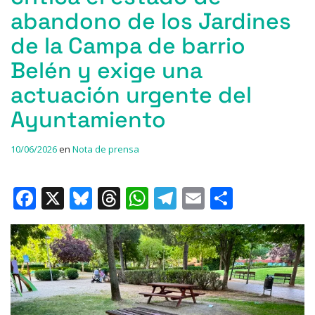
abandono de los Jardines
de la Campa de barrio
Belén y exige una
actuación urgente del
Ayuntamiento
10/06/2026
en
Nota de prensa
F
X
Bl
T
W
T
E
C
a
u
h
h
el
m
o
c
e
re
at
e
ai
m
e
s
a
s
gr
l
p
b
k
d
A
a
ar
o
y
s
p
m
ti