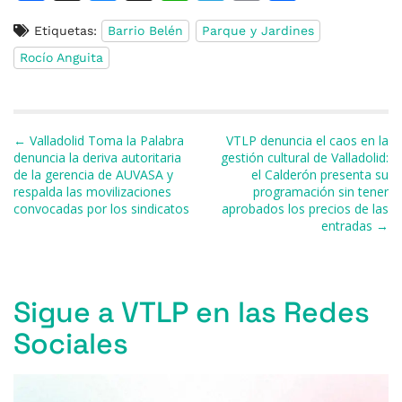
a
u
h
h
el
m
o
Etiquetas:
Barrio Belén
Parque y Jardines
c
e
re
at
e
ai
m
Rocío Anguita
e
s
a
s
gr
l
p
b
k
d
A
a
ar
o
y
s
p
m
ti
Navegación de entradas
← Valladolid Toma la Palabra
VTLP denuncia el caos en la
o
p
r
denuncia la deriva autoritaria
gestión cultural de Valladolid:
de la gerencia de AUVASA y
el Calderón presenta su
k
respalda las movilizaciones
programación sin tener
convocadas por los sindicatos
aprobados los precios de las
entradas →
Sigue a VTLP en las Redes
Sociales