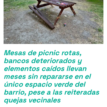
o
p
r
k
Mesas de picnic rotas,
bancos deteriorados y
elementos caídos llevan
meses sin repararse en el
único espacio verde del
barrio, pese a las reiteradas
quejas vecinales