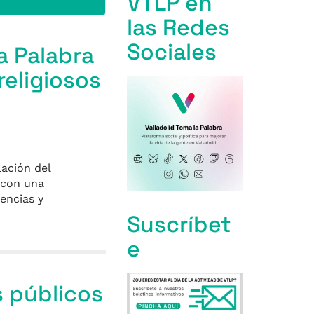
VTLP en
las Redes
Sociales
a Palabra
religiosos
lación del
 con una
encias y
Suscríbet
e
s públicos