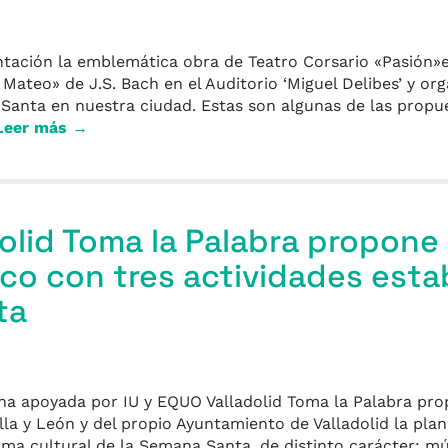
ación la emblemática obra de Teatro Corsario «Pasión»e
ateo» de J.S. Bach en el Auditorio ‘Miguel Delibes’ y org
 Santa en nuestra ciudad. Estas son algunas de las prop
Leer más →
olid Toma la Palabra propone 
ico con tres actividades esta
ta
ana apoyada por IU y EQUO Valladolid Toma la Palabra pro
lla y León y del propio Ayuntamiento de Valladolid la plan
ama cultural de la Semana Santa, de distinto carácter: mú