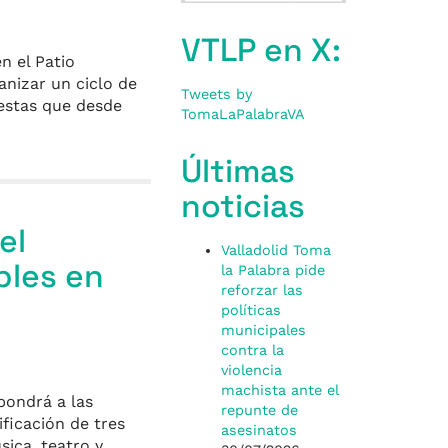
VTLP en X:
n el Patio
anizar un ciclo de
Tweets by
uestas que desde
TomaLaPalabraVA
Últimas
noticias
el
Valladolid Toma
bles en
la Palabra pide
reforzar las
políticas
municipales
contra la
violencia
machista ante el
pondrá a las
repunte de
ificación de tres
asesinatos
sica, teatro y