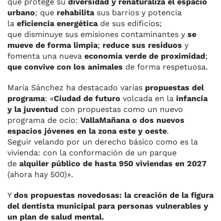
que protege su
diversidad y renaturaliza el espacio
urbano
; que
rehabilita
sus barrios y potencia
la
eficiencia energética
de sus edificios;
que disminuye sus emisiones contaminantes y
se
mueve de forma limpia
;
reduce sus residuos
y
fomenta una nueva
economía verde de proximidad
;
que convive con los animales
de forma respetuosa.
María Sánchez ha destacado varías
propuestas del
programa
: «
Ciudad de futuro
volcada en la
infancia
y la juventud
con propuestas como un nuevo
programa de ocio:
VallaMañana o dos nuevos
espacios jóvenes en la zona este y oeste
.
Seguir velando por un derecho básico como es la
vivienda: con la conformación de un parque
de
alquiler público de hasta 950 viviendas en 2027
(ahora hay 500)».
Y
dos propuestas novedosas: la creación de la figura
del dentista municipal para personas vulnerables y
un plan de salud mental.