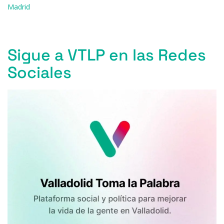
o
y
s
p
m
ti
Madrid
o
p
r
k
Sigue a VTLP en las Redes
Sociales