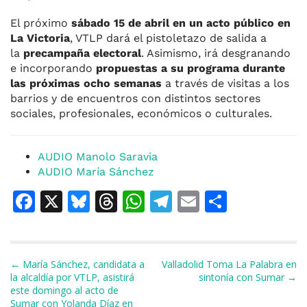
El próximo
sábado 15 de abril en un acto público en
La Victoria
, VTLP dará el pistoletazo de salida a
la
precampaña electoral
. Asimismo, irá desgranando
e incorporando
propuestas a su programa durante
las próximas ocho semanas
a través de visitas a los
barrios y de encuentros con distintos sectores
sociales, profesionales, económicos o culturales.
AUDIO Manolo Saravia
AUDIO María Sánchez
F
X
Bl
T
W
T
E
C
a
u
h
h
el
m
o
c
e
re
at
e
ai
m
e
s
a
s
gr
l
p
Navegación de entradas
← María Sánchez, candidata a
Valladolid Toma La Palabra en
la alcaldía por VTLP, asistirá
sintonía con Sumar →
b
k
d
A
a
ar
este domingo al acto de
Sumar con Yolanda Díaz en