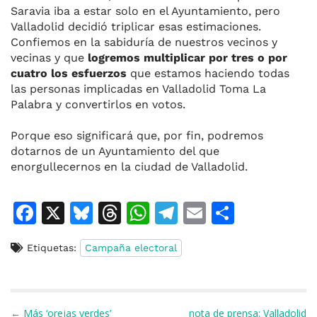
Saravia iba a estar solo en el Ayuntamiento, pero
Valladolid decidió triplicar esas estimaciones.
Confiemos en la sabiduría de nuestros vecinos y
vecinas y que
logremos multiplicar por tres o por
cuatro los esfuerzos
que estamos haciendo todas
las personas implicadas en Valladolid Toma La
Palabra y convertirlos en votos.
Porque eso significará que
,
por fin, podremos
dotarnos de un Ayuntamiento del que
enorgullecernos en la ciudad de Valladolid.
F
X
Bl
T
W
T
E
C
a
u
h
h
el
m
o
Etiquetas:
Campaña electoral
c
e
re
at
e
ai
m
e
s
a
s
gr
l
p
b
k
d
A
a
ar
Navegación de entradas
← Más ‘orejas verdes’
nota de prensa: Valladolid