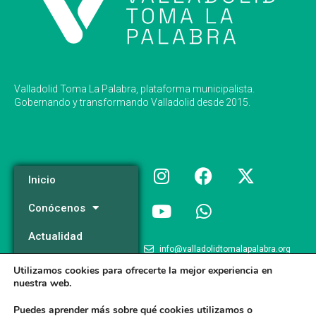
Valladolid Toma La Palabra, plataforma municipalista.
Gobernando y transformando Valladolid desde 2015.
Inicio
Conócenos
Actualidad
info@valladolidtomalapalabra.org
Programa
Utilizamos cookies para ofrecerte la mejor experiencia en
+34 983 426 124
nuestra web.
Participa
+34 681 981 537
Puedes aprender más sobre qué cookies utilizamos o