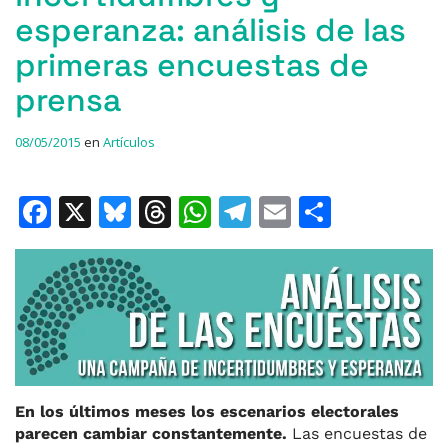
esperanza: análisis de las
primeras encuestas de
prensa
08/05/2015
en
Artículos
F
X
Bl
T
W
T
E
C
a
u
h
h
el
m
o
c
e
re
at
e
ai
m
e
s
a
s
gr
l
p
b
k
d
A
a
ar
o
y
s
p
m
ti
o
p
r
En los últimos meses los escenarios electorales
k
parecen cambiar constantemente.
Las encuestas de