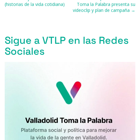
o
y
s
p
m
ti
(historias de la vida cotidiana)
Toma la Palabra presenta su
videoclip y plan de campaña →
o
p
r
k
Sigue a VTLP en las Redes
Sociales