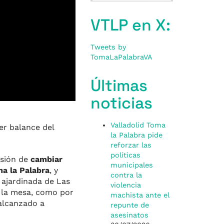
VTLP en X:
Tweets by
TomaLaPalabraVA
Últimas
noticias
Valladolid Toma
er balance del
la Palabra pide
reforzar las
políticas
usión de
cambiar
municipales
a la Palabra
, y
contra la
 ajardinada de Las
violencia
 la mesa, como por
machista ante el
alcanzado a
repunte de
asesinatos