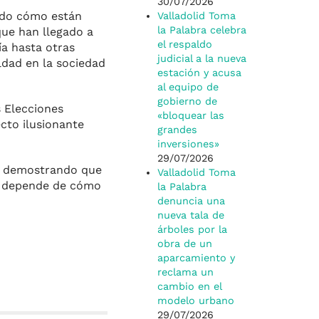
30/07/2026
ando cómo están
Valladolid Toma
la Palabra celebra
ue han llegado a
el respaldo
a hasta otras
judicial a la nueva
ldad en la sociedad
estación y acusa
al equipo de
gobierno de
s Elecciones
«bloquear las
cto ilusionante
grandes
inversiones»
29/07/2026
os demostrando que
Valladolid Toma
o, depende de cómo
la Palabra
denuncia una
nueva tala de
árboles por la
obra de un
aparcamiento y
reclama un
cambio en el
modelo urbano
29/07/2026