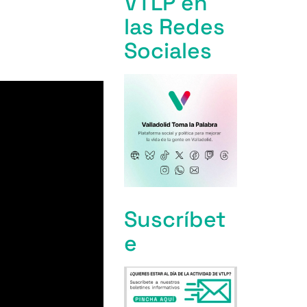
VTLP en
las Redes
Sociales
Suscríbet
e