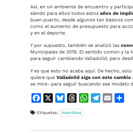
Así, en un ambiente de encuentro y particip
siendo para ellos todos estos
años de implic
buen puerto, desde algunos tan básicos com
como el aumento de presupuesto para accion
y en el deporte.
Y por supuesto, también se analizó las
conv
Municipales de 2019. El sentido común y la 
para seguir cambiando Valladolid, pero desde
Y es que esto no acaba aquí. De hecho, solo
quiere que
Valladolid siga con este cambio
se mire- para seguir buscando ese modelo 
F
X
Bl
T
W
T
E
C
a
u
h
h
el
m
o
Etiquetas:
Asamblea
c
e
re
at
e
ai
e
s
a
s
gr
l
p