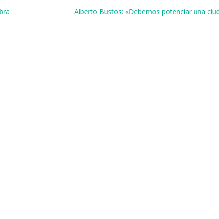
r
bra
Alberto Bustos: «Debemos potenciar una ciud