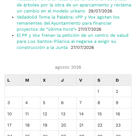
de árboles por la obra de un aparcamiento y reclama
un cambio en el modelo urbano
29/07/2026
Valladolid Toma la Palabra: «PP y Vox agotan los
remanentes del Ayuntamiento para financiar
proyectos de “última hora”»
27/07/2026
El PP y Vox frenan la petición de un centro de salud
para Los Santos-Pilarica al negarse a exigir su
construcción a la Junta
27/07/2026
agosto 2026
L
M
X
J
V
S
D
1
2
3
4
5
6
7
8
9
10
11
12
13
14
15
16
17
18
19
20
21
22
23