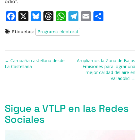
odio”.
F
X
Bl
T
W
T
E
C
a
u
h
h
el
m
o
Etiquetas:
Programa electoral
c
e
re
at
e
ai
m
e
s
a
s
gr
l
p
b
k
d
A
a
ar
Navegación de entradas
← Campaña castellana desde
Ampliamos la Zona de Bajas
o
y
s
p
m
ti
La Castellana
Emisiones para lograr una
mejor calidad del aire en
o
p
r
Valladolid →
k
Sigue a VTLP en las Redes
Sociales