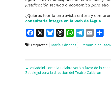
justificación técnica o económica para ello.
¿Quieres leer la entrevista entera y compr
consultarla íntegra en la web de iAgua
.
F
X
Bl
T
W
T
E
C
a
u
h
h
el
m
o
Etiquetas:
María Sánchez
Remunicipalizaci
c
e
re
at
e
ai
e
s
a
s
gr
l
p
b
k
d
A
a
a
Navegación de entradas
← Valladolid Toma la Palabra votó a favor de la cand
o
y
s
p
m
ti
Zabalegui para la dirección del Teatro Calderón
o
p
r
k