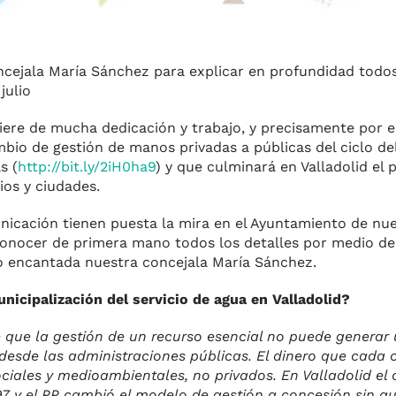
ncejala María Sánchez para explicar en profundidad todos 
julio
iere de mucha dedicación y trabajo, y precisamente por e
ambio de gestión de manos privadas a públicas del ciclo de
s (
http://bit.ly/2iH0ha9
) y que culminará en Valladolid el p
os y ciudades.
nicación tienen puesta la mira en el Ayuntamiento de nue
conocer de primera mano todos los detalles por medio de
o encantada nuestra concejala María Sánchez.
unicipalización del servicio de agua en Valladolid?
e que la gestión de un recurso esencial no puede generar 
esde las administraciones públicas. El dinero que cada 
ales y medioambientales, no privados. En Valladolid el ci
7 y el PP cambió el modelo de gestión a concesión sin qu