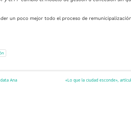
ender un poco mejor todo el proceso de remunicipalizaci
ón
m
r
idata Ana
«Lo que la ciudad esconde», artíc