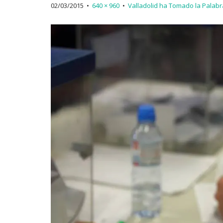
02/03/2015
•
640 × 960
•
Valladolid ha Tomado la Palabr