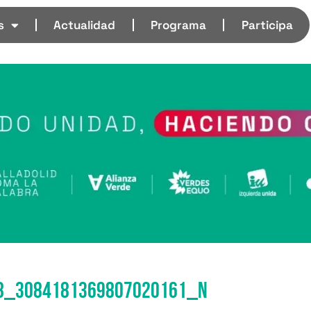
s
Actualidad
Programa
Participa
8_3084181369807020161_n