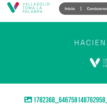
Inicio
Conóceno
1782368_646758148762958