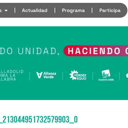
s
Actualidad
Programa
Participa
_213044951732579903_o