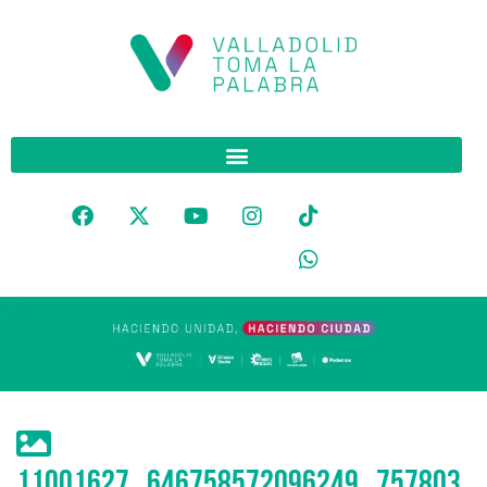
11001627_646758572096249_757803