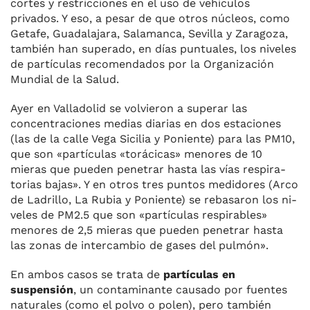
cortes y restricciones en el uso de vehículos
privados. Y eso, a pesar de que otros núcleos, como
Getafe, Guadalajara, Salamanca, Se­villa y Zaragoza,
también han supe­rado, en días puntuales, los niveles
de partículas recomendados por la Organización
Mundial de la Salud.
Ayer en Valladolid se volvieron a superar las
concentraciones medias diarias en dos estaciones
(las de la ca­lle Vega Sicilia y Poniente) para las PM10,
que son «partículas «toráci­cas» menores de 10
mieras que pue­den penetrar hasta las vías respira­
torias bajas». Y en otros tres puntos medidores (Arco
de Ladrillo, La Ru­bia y Poniente) se rebasaron los ni­
veles de PM2.5 que son «partículas respirables»
menores de 2,5 mieras que pueden penetrar hasta
las zonas de intercambio de gases del pulmón».
En ambos casos se trata de
partí­culas en
suspensión
, un contaminan­te causado por fuentes
naturales (como el polvo o polen), pero tam­bién