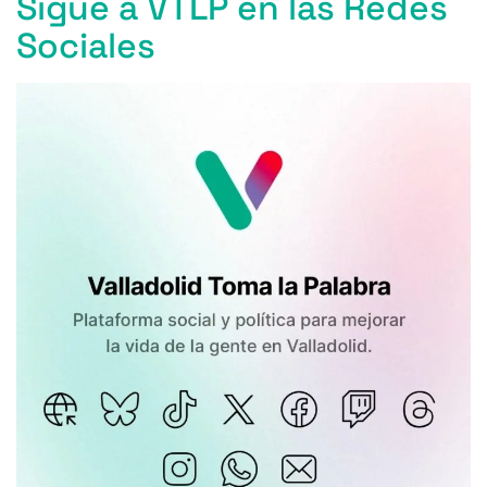
k
Sigue a VTLP en las Redes
Sociales