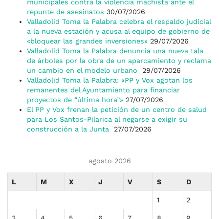
municipales contra la violencia machista ante el
repunte de asesinatos
30/07/2026
Valladolid Toma la Palabra celebra el respaldo judicial
a la nueva estación y acusa al equipo de gobierno de
«bloquear las grandes inversiones»
29/07/2026
Valladolid Toma la Palabra denuncia una nueva tala
de árboles por la obra de un aparcamiento y reclama
un cambio en el modelo urbano
29/07/2026
Valladolid Toma la Palabra: «PP y Vox agotan los
remanentes del Ayuntamiento para financiar
proyectos de “última hora”»
27/07/2026
El PP y Vox frenan la petición de un centro de salud
para Los Santos-Pilarica al negarse a exigir su
construcción a la Junta
27/07/2026
agosto 2026
L
M
X
J
V
S
D
1
2
3
4
5
6
7
8
9