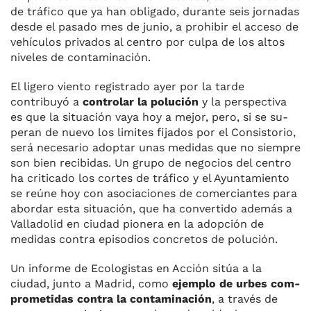
de tráfico que ya han obligado, durante seis jorna­das
desde el pasado mes de junio, a prohibir el acceso de
vehículos pri­vados al centro por culpa de los al­tos
niveles de contaminación.
El li­gero viento registrado ayer por la tar­de
contribuyó a
controlar la polu­ción
y la perspectiva
es que la situa­ción vaya hoy a mejor, pero, si se su­
peran de nuevo los limites fijados por el Consistorio,
será necesario adoptar unas medidas que no siem­pre
son bien recibidas. Un grupo de negocios del centro
ha criticado los cortes de tráfico y el Ayuntamiento
se reúne hoy con asociaciones de co­merciantes para
abordar esta situa­ción, que ha convertido además a
Valladolid en ciudad pionera en la adopción de
medidas contra episo­dios concretos de polución.
Un informe de Ecologistas en Ac­ción sitúa a la
ciudad, junto a Ma­drid, como
ejemplo de urbes com­
prometidas contra la contaminación
, a través de