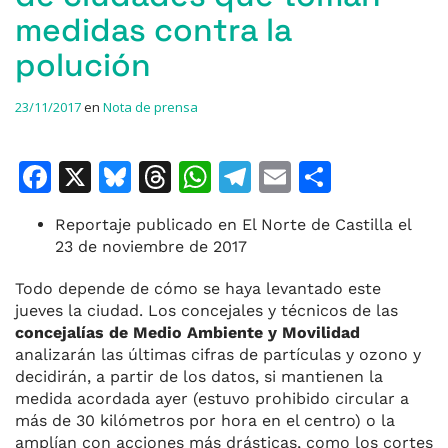
medidas contra la
polución
23/11/2017
en
Nota de prensa
F
X
Bl
T
W
T
E
C
a
u
h
h
el
m
o
Reportaje publicado en El Norte de Castilla el
c
e
re
at
e
ai
m
23 de noviembre de 2017
e
s
a
s
gr
l
p
Todo depende de cómo se haya levantado este
b
k
d
A
a
ar
jueves la ciudad. Los concejales y técnicos de las
o
y
s
p
m
ti
concejalías de Medio Ambien­te y Movilidad
analizarán las últi­mas cifras de partículas y ozono y
o
p
r
decidirán, a partir de los datos, si mantienen la
k
medida acordada ayer (estuvo prohibido circular a
más de 30 kilómetros por hora en el centro) o la
amplían con acciones más drás­ticas, como los cortes