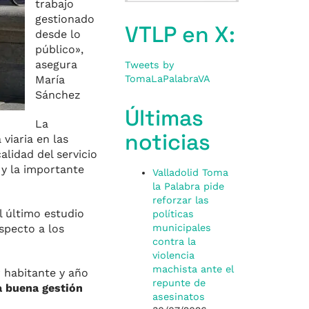
trabajo
gestionado
VTLP en X:
desde lo
público»,
asegura
Tweets by
María
TomaLaPalabraVA
Sánchez
Últimas
La
noticias
viaria en las
lidad del servicio
 y la importante
Valladolid Toma
la Palabra pide
reforzar las
l último estudio
políticas
specto a los
municipales
contra la
violencia
machista ante el
 habitante y año
repunte de
a buena gestión
asesinatos