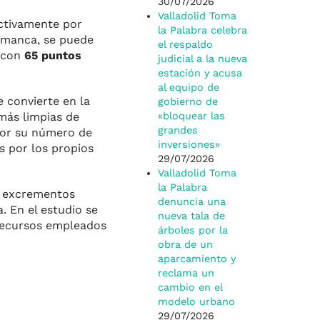
30/07/2026
Valladolid Toma
ectivamente por
la Palabra celebra
amanca, se puede
el respaldo
n con
65 puntos
judicial a la nueva
estación y acusa
al equipo de
 convierte en la
gobierno de
más limpias de
«bloquear las
grandes
 por su número de
inversiones»
s por los propios
29/07/2026
Valladolid Toma
la Palabra
os excrementos
denuncia una
. En el estudio se
nueva tala de
 recursos empleados
árboles por la
obra de un
aparcamiento y
reclama un
cambio en el
modelo urbano
29/07/2026