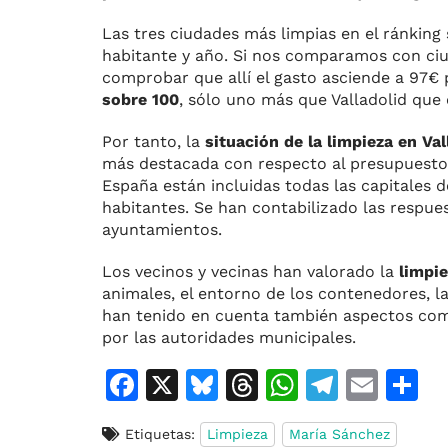
Las tres ciudades más limpias en el ránking
habitante y año. Si nos comparamos con c
comprobar que allí el gasto asciende a 97€ 
sobre 100
, sólo uno más que Valladolid que
Por tanto, la
situación de la limpieza en Val
más destacada con respecto al presupuesto i
España están incluidas todas las capitales d
habitantes. Se han contabilizado las respue
ayuntamientos.
Los vecinos y vecinas han valorado la
limpie
animales, el entorno de los contenedores, la 
han tenido en cuenta también aspectos como
por las autoridades municipales.
F
X
Bl
T
W
T
E
C
a
u
h
h
el
m
o
Etiquetas:
Limpieza
María Sánchez