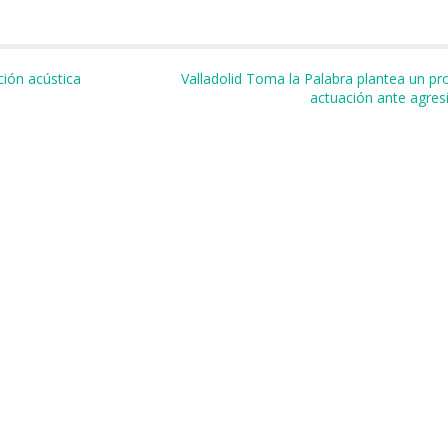
m
r
ión acústica
Valladolid Toma la Palabra plantea un pr
actuación ante agres