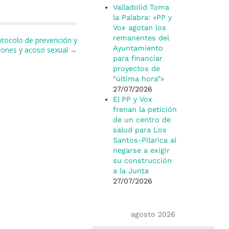
Valladolid Toma
la Palabra: «PP y
Vox agotan los
remanentes del
otocolo de prevención y
Ayuntamiento
iones y acoso sexual →
para financiar
proyectos de
“última hora”»
27/07/2026
El PP y Vox
frenan la petición
de un centro de
salud para Los
Santos-Pilarica al
negarse a exigir
su construcción
a la Junta
27/07/2026
agosto 2026