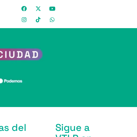
as del
Sigue a