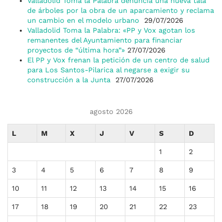
Valladolid Toma la Palabra denuncia una nueva tala
de árboles por la obra de un aparcamiento y reclama
un cambio en el modelo urbano
29/07/2026
Valladolid Toma la Palabra: «PP y Vox agotan los
remanentes del Ayuntamiento para financiar
proyectos de “última hora”»
27/07/2026
El PP y Vox frenan la petición de un centro de salud
para Los Santos-Pilarica al negarse a exigir su
construcción a la Junta
27/07/2026
agosto 2026
L
M
X
J
V
S
D
1
2
3
4
5
6
7
8
9
10
11
12
13
14
15
16
17
18
19
20
21
22
23