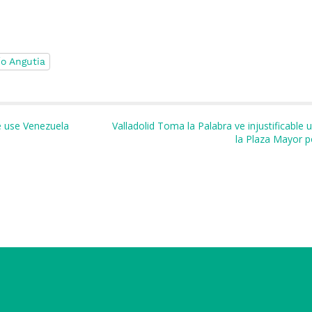
ío Angutia
m
r
e use Venezuela
Valladolid Toma la Palabra ve injustificable
la Plaza Mayor p