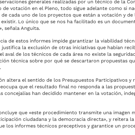
ervaciones generales realizadas por un técnico de la Con
 de votación en el Pleno, todo sigue adelante como si n
de cada uno de los proyectos que están a votación y de
n existir. Lo único que se nos ha facilitado es un docume
, señala Anguita.
ia de estos informes impide garantizar la viabilidad técn
ustifica la exclusión de otras iniciativas que habían rec
n el aval de los técnicos de cada área no existe la segurida
ación técnica sobre por qué se descartaron propuestas qu
.
ión altera el sentido de los Presupuestos Participativos y
reocupa que el resultado final no responda a las propues
pias concejalías han decidido mantener en la votación, in
 concluye que «este procedimiento transmite una imagen
cipación ciudadana y la democracia directa», y reitera la
e los informes técnicos preceptivos y garantice un proc