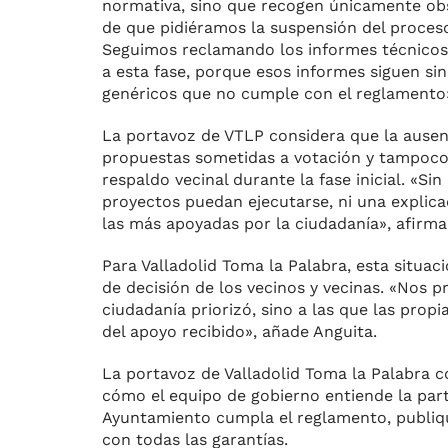
normativa, sino que recogen únicamente obs
de que pidiéramos la suspensión del proceso
Seguimos reclamando los informes técnicos 
a esta fase, porque esos informes siguen si
genéricos que no cumple con el reglamento»
La portavoz de VTLP considera que la ausenc
propuestas sometidas a votación y tampoco j
respaldo vecinal durante la fase inicial. «Si
proyectos puedan ejecutarse, ni una explic
las más apoyadas por la ciudadanía», afirma
Para Valladolid Toma la Palabra, esta situac
de decisión de los vecinos y vecinas. «Nos p
ciudadanía priorizó, sino a las que las pro
del apoyo recibido», añade Anguita.
La portavoz de Valladolid Toma la Palabra
cómo el equipo de gobierno entiende la parti
Ayuntamiento cumpla el reglamento, publiqu
con todas las garantías.