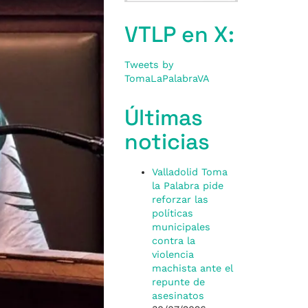
VTLP en X:
Tweets by
TomaLaPalabraVA
Últimas
noticias
Valladolid Toma
la Palabra pide
reforzar las
políticas
municipales
contra la
violencia
machista ante el
repunte de
asesinatos