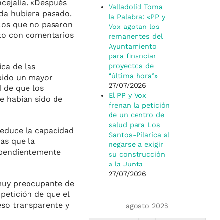
cejalía. «Después
Valladolid Toma
ada hubiera pasado.
la Palabra: «PP y
 los que no pasaron
Vox agotan los
nto con comentarios
remanentes del
Ayuntamiento
para financiar
ica de las
proyectos de
“última hora”»
ibido un mayor
27/07/2026
d de que los
El PP y Vox
e habían sido de
frenan la petición
de un centro de
salud para Los
 reduce la capacidad
Santos-Pilarica al
tas que la
negarse a exigir
dependientemente
su construcción
a la Junta
27/07/2026
 muy preocupante de
 petición de que el
eso transparente y
agosto 2026