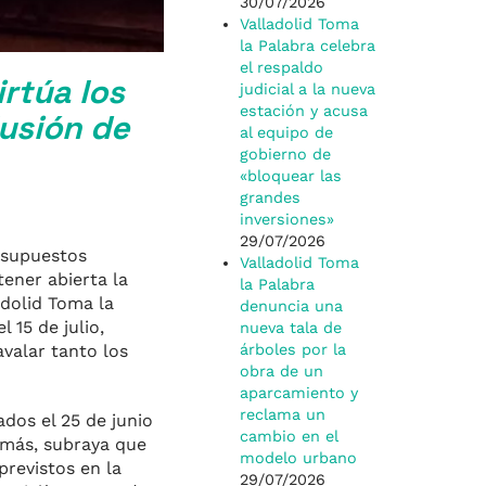
30/07/2026
Valladolid Toma
la Palabra celebra
el respaldo
rtúa los
judicial a la nueva
estación y acusa
lusión de
al equipo de
gobierno de
«bloquear las
grandes
inversiones»
29/07/2026
resupuestos
Valladolid Toma
ener abierta la
la Palabra
adolid Toma la
denuncia una
 15 de julio,
nueva tala de
valar tanto los
árboles por la
obra de un
aparcamiento y
reclama un
dos el 25 de junio
cambio en el
demás, subraya que
modelo urbano
previstos en la
29/07/2026