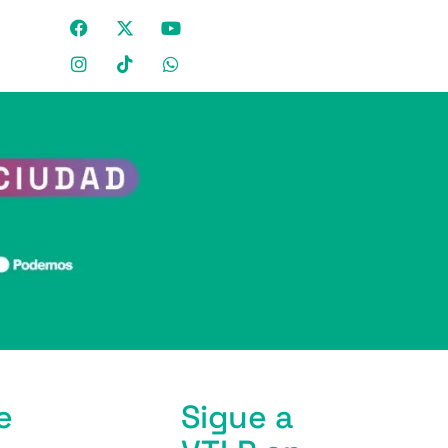
e
Sigue a