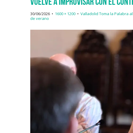
vuelve a improvisar con el cont
30/06/2026
•
1600 × 1200
•
Valladolid Toma la Palabra al
de verano