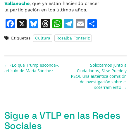
Vallanoche
, que ya están haciendo crecer
la participación en los últimos años.
F
X
Bl
T
W
T
E
C
a
u
h
h
el
m
o
Etiquetas:
Cultura
Rosalba Fonteriz
c
e
re
at
e
ai
m
e
s
a
s
gr
l
p
b
k
d
A
a
ar
Navegación de entradas
← «Lo que Trump esconde»,
Solicitamos junto a
o
y
s
p
m
ti
artículo de María Sánchez
Ciudadanos, Sí se Puede y
PSOE una auténtica comisión
o
p
r
de investigación sobre el
k
soterramiento →
Sigue a VTLP en las Redes
Sociales