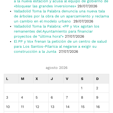
a la nueva estación y acusa al equipo de gobierno de
«bloquear las grandes inversiones»
29/07/2026
Valladolid Toma la Palabra denuncia una nueva tala
de árboles por la obra de un aparcamiento y reclama
un cambio en el modelo urbano
29/07/2026
Valladolid Toma la Palabra: «PP y Vox agotan los
remanentes del Ayuntamiento para financiar
proyectos de “última hora”»
27/07/2026
El PP y Vox frenan la petición de un centro de salud
para Los Santos-Pilarica al negarse a exigir su
construcción a la Junta
27/07/2026
agosto 2026
L
M
X
J
V
S
D
1
2
3
4
5
6
7
8
9
10
11
12
13
14
15
16