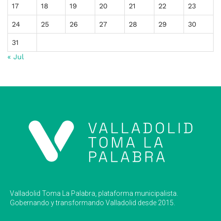
17
18
19
20
21
22
23
24
25
26
27
28
29
30
31
« Jul
Valladolid Toma La Palabra, plataforma municipalista.
Gobernando y transformando Valladolid desde 2015.