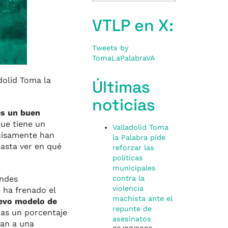
VTLP en X:
Tweets by
TomaLaPalabraVA
dolid Toma la
Últimas
noticias
es un buen
que tiene un
Valladolid Toma
cisamente han
la Palabra pide
Basta ver en qué
reforzar las
políticas
municipales
andes
contra la
violencia
e ha frenado el
machista ante el
evo modelo de
repunte de
as un porcentaje
asesinatos
ban a una