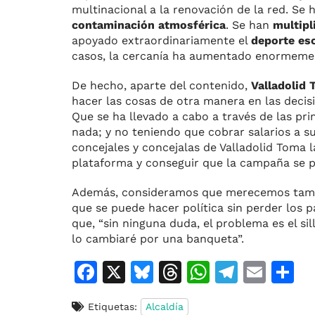
multinacional a la renovación de la red. Se
contaminación atmosférica
. Se han
multipl
apoyado extraordinariamente el
deporte esc
casos, la cercanía ha aumentado enormeme
De hecho, aparte del contenido,
Valladolid 
hacer las cosas de otra manera en las decis
Que se ha llevado a cabo a través de las pri
nada; y no teniendo que cobrar salarios a s
concejales y concejalas de Valladolid Toma
plataforma y conseguir que la campaña se p
Además, consideramos que merecemos tambié
que se puede hacer política sin perder los p
que, “sin ninguna duda, el problema es el sil
lo cambiaré por una banqueta”.
F
X
Bl
T
W
T
E
C
a
u
h
h
el
m
o
Etiquetas:
Alcaldía