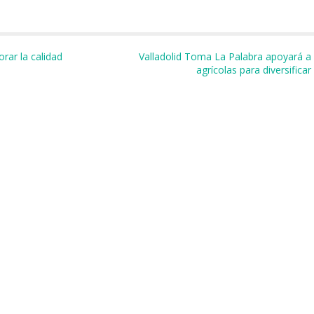
m
r
rar la calidad
Valladolid Toma La Palabra apoyará a 
agrícolas para diversific