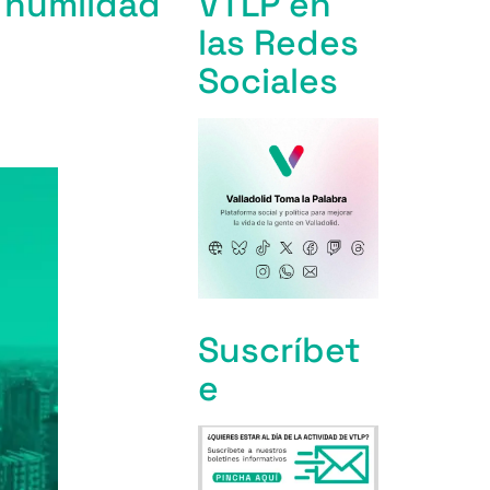
s humildad
VTLP en
las Redes
Sociales
Suscríbet
e