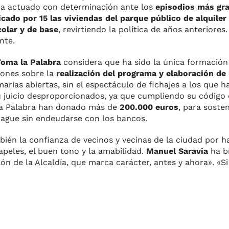
 ha actuado con determinación ante los
episodios más gr
icado por 15 las viviendas del parque público de alquiler
olar y de base
, revirtiendo la política de años anteriores
nte.
Toma la Palabra
considera que ha sido la única formació
iones sobre la
realización del programa y elaboración de
marias abiertas, sin el espectáculo de fichajes a los que 
u juicio desproporcionados, ya que cumpliendo su código 
 la Palabra han donado más de
200.000 euros
, para sosten
ague sin endeudarse con los bancos.
n la confianza de vecinos y vecinas de la ciudad por 
apeles, el buen tono y la amabilidad.
Manuel Saravia
ha b
lón de la Alcaldía, que marca carácter, antes y ahora». «Si 