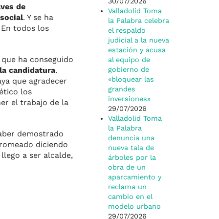
30/07/2026
aves de
Valladolid Toma
 social
. Y se ha
la Palabra celebra
. En todos los
el respaldo
judicial a la nueva
estación y acusa
n que ha conseguido
al equipo de
 la candidatura
.
gobierno de
«bloquear las
haya que agradecer
grandes
ético los
inversiones»
er el trabajo de la
29/07/2026
Valladolid Toma
la Palabra
haber demostrado
denuncia una
romeado diciendo
nueva tala de
llego a ser alcalde,
árboles por la
obra de un
aparcamiento y
reclama un
cambio en el
modelo urbano
29/07/2026