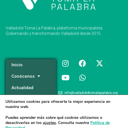
Valladolid Toma La Palabra, plataforma municipalista.
Gobernando y transformando Valladolid desde 2015.
Inicio
Conócenos
Actualidad
info@valladolidtomalapalabra.org
Programa
Utilizamos cookies para ofrecerte la mejor experiencia en
+34 983 426 124
nuestra web.
Participa
+34 681 981 537
Puedes aprender más sobre qué cookies utilizamos o
desactivarlas en los
ajustes
. Consulta nuestra
Política de
Privacidad
.