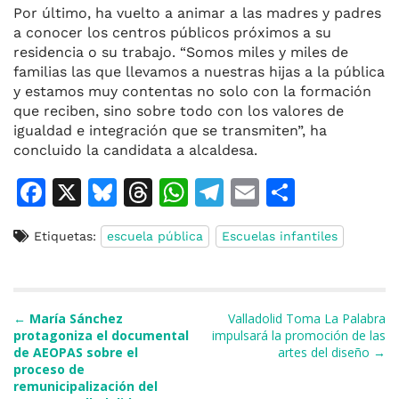
Por último, ha vuelto a animar a las madres y padres
a conocer los centros públicos próximos a su
residencia o su trabajo. “Somos miles y miles de
familias las que llevamos a nuestras hijas a la pública
y estamos muy contentas no solo con la formación
que reciben, sino sobre todo con los valores de
igualdad e integración que se transmiten”, ha
concluido la candidata a alcaldesa.
F
X
Bl
T
W
T
E
C
a
u
h
h
el
m
o
Etiquetas:
escuela pública
Escuelas infantiles
c
e
re
at
e
ai
m
e
s
a
s
gr
l
p
b
k
d
A
a
ar
Navegación de entradas
←
María Sánchez
Valladolid Toma La Palabra
o
y
s
p
m
ti
protagoniza el documental
impulsará la promoción de las
de AEOPAS sobre el
artes del diseño →
o
p
r
proceso de
k
remunicipalización del