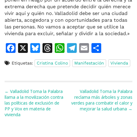
extrema derecha que pretende decidir quién merece
vivir aquí y quién no. Valladolid debe ser una ciudad
abierta, acogedora y con oportunidades para todas
las personas. No vamos a aceptar que se utilice la
vivienda para excluir, señalar y dividir a la sociedad.»
F
X
Bl
T
W
T
E
C
a
u
h
h
el
m
o
Etiquetas:
Cristina Colino
Manifestación
Vivienda
c
e
re
at
e
ai
m
e
s
a
s
gr
l
p
b
k
d
A
a
ar
Navegación de entradas
← Valladolid Toma la Palabra
Valladolid Toma la Palabra
o
y
s
p
m
ti
llama a la movilización contra
reclama más árboles y zonas
las políticas de exclusión de
verdes para combatir el calor y
o
p
r
PP y Vox en materia de
mejorar la salud urbana →
k
vivienda