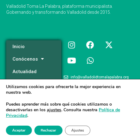
Valladolid Toma La Palabra, plataforma municipalista.
Gobernando y transformando Valladolid desde 2015.
Inicio
Conócenos
Actualidad
info@valladolidtomalapalabra.org
Programa
Utilizamos cookies para ofrecerte la mejor experiencia en
+34 983 426 124
nuestra web.
Participa
+34 681 981 537
Puedes aprender más sobre qué cookies utilizamos o
desactivarlas en los
ajustes
. Consulta nuestra
Política de
Privacidad
.
Valladolid Toma la Palabra © 2026
Aceptar
Rechazar
Ajustes
Aviso legal
/
Poltica de Privacidad
/
Politica de Cookies