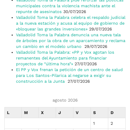
Valladolid Toma la Palabra pide reforzar las políticas
municipales contra la violencia machista ante el
repunte de asesinatos
30/07/2026
Valladolid Toma la Palabra celebra el respaldo judicial
a la nueva estación y acusa al equipo de gobierno de
«bloquear las grandes inversiones»
29/07/2026
Valladolid Toma la Palabra denuncia una nueva tala
de árboles por la obra de un aparcamiento y reclama
un cambio en el modelo urbano
29/07/2026
Valladolid Toma la Palabra: «PP y Vox agotan los
remanentes del Ayuntamiento para financiar
proyectos de “última hora”»
27/07/2026
El PP y Vox frenan la petición de un centro de salud
para Los Santos-Pilarica al negarse a exigir su
construcción a la Junta
27/07/2026
agosto 2026
L
M
X
J
V
S
D
1
2