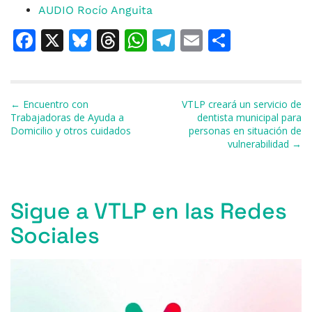
AUDIO Rocío Anguita
F
X
Bl
T
W
T
E
C
a
u
h
h
el
m
o
c
e
re
at
e
ai
m
e
s
a
s
gr
l
p
Navegación de entradas
← Encuentro con
VTLP creará un servicio de
Trabajadoras de Ayuda a
dentista municipal para
b
k
d
A
a
ar
Domicilio y otros cuidados
personas en situación de
vulnerabilidad →
o
y
s
p
m
ti
o
p
r
k
Sigue a VTLP en las Redes
Sociales