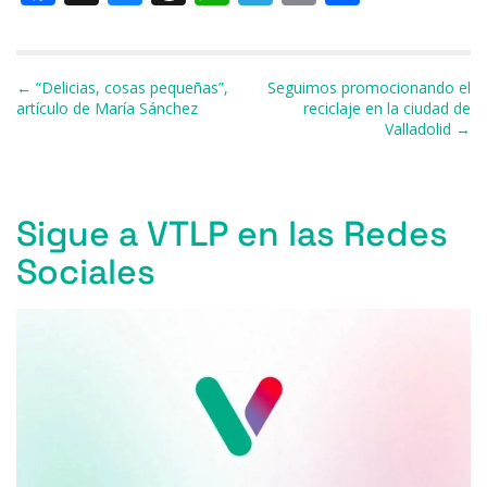
a
u
h
h
el
m
o
c
e
re
at
e
ai
m
e
s
a
s
gr
l
p
Navegación de entradas
← “Delicias, cosas pequeñas”,
Seguimos promocionando el
artículo de María Sánchez
reciclaje en la ciudad de
b
k
d
A
a
ar
Valladolid →
o
y
s
p
m
ti
o
p
r
k
Sigue a VTLP en las Redes
Sociales