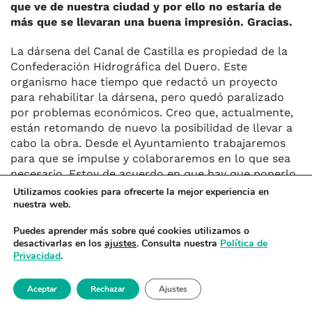
que ve de nuestra ciudad y por ello no estaría de
más que se llevaran una buena impresión. Gracias.
La dársena del Canal de Castilla es propiedad de la
Confederación Hidrográfica del Duero. Este
organismo hace tiempo que redactó un proyecto
para rehabilitar la dársena, pero quedó paralizado
por problemas económicos. Creo que, actualmente,
están retomando de nuevo la posibilidad de llevar a
cabo la obra. Desde el Ayuntamiento trabajaremos
para que se impulse y colaboraremos en lo que sea
necesario. Estoy de acuerdo en que hay que ponerlo
en valor y que sea un espacio de ocio y educación
Utilizamos cookies para ofrecerte la mejor experiencia en
nuestra web.
ambiental para la Valladolid. Muchas gracias.
Puedes aprender más sobre qué cookies utilizamos o
RIBERA
desactivarlas en los
ajustes
. Consulta nuestra
Política de
Privacidad
.
Buenas,¿sería posible plantar árboles en la márgen
del río Pisuerga entre los puentes Mayor y Condesa
Aceptar
Rechazar
Ajustes
Eylo en el lado que da al barrio de La Victoria? La
mayor parte del río a su paso por la ciudad cuenta