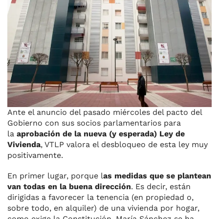
b
k
d
A
a
ar
o
y
s
p
m
ti
o
p
r
k
Ante el anuncio del pasado miércoles del pacto del
Gobierno con sus socios parlamentarios para
la
aprobación de la nueva (y esperada) Ley de
Vivienda
, VTLP valora el desbloqueo de esta ley muy
positivamente.
En primer lugar, porque l
as medidas que se plantean
van todas en la buena dirección
. Es decir, están
dirigidas a favorecer la tenencia (en propiedad o,
sobre todo, en alquiler) de una vivienda por hogar,
como exige la Constitución. María Sánchez se ha