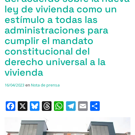
ley de vivienda como un
estímulo a todas las
administraciones para
cumplir el mandato
constitucional del
derecho universal a la
vivienda
16/04/2023
en
Nota de prensa
F
X
Bl
T
W
T
E
C
a
u
h
h
el
m
o
c
e
re
at
e
ai
m
e
s
a
s
gr
l
p