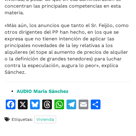
concentran las principales competencias en esta
materia.
«Más aún, los anuncios que tanto el Sr. Feijóo, como
otros dirigentes del PP han hecho, en los que se
expresa que no tienen intención de aplicar las
principales novedades de la ley relativas a los
alquileres (el tope al aumento de precios de alquiler
o la definición de grandes tenedores) para luchar
contra la especulación, augura lo peor», explica
Sánchez.
AUDIO María Sánchez
F
X
Bl
T
W
T
E
C
a
u
h
h
el
m
o
Etiquetas:
Vivienda
c
e
re
at
e
ai
m
e
s
a
s
gr
l
p