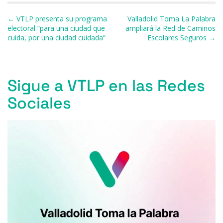
b
k
d
A
a
ar
Navegación de entradas
← VTLP presenta su programa
Valladolid Toma La Palabra
o
y
s
p
m
ti
electoral “para una ciudad que
ampliará la Red de Caminos
cuida, por una ciudad cuidada”
Escolares Seguros →
o
p
r
k
Sigue a VTLP en las Redes
Sociales