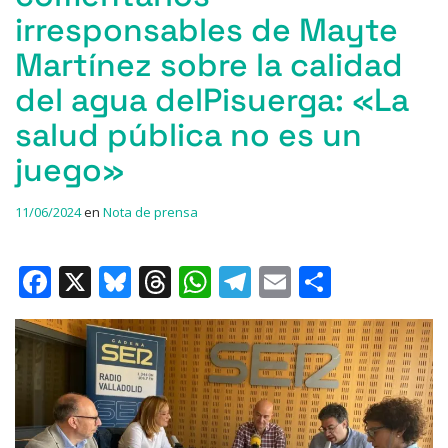
irresponsables de Mayte
Martínez sobre la calidad
del agua delPisuerga: «La
salud pública no es un
juego»
11/06/2024
en
Nota de prensa
F
X
Bl
T
W
T
E
C
a
u
h
h
el
m
o
c
e
re
at
e
ai
m
e
s
a
s
gr
l
p
b
k
d
A
a
ar
o
y
s
p
m
ti