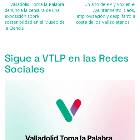
Navegación de entradas
← Valladolid Toma la Palabra
Un año de PP y Vox en el
o
y
s
p
m
ti
denuncia la censura de una
Ayuntamiento: Caos,
exposición sobre
improvisación y despilfarro a
o
p
r
sostenibilidad en el Museo de
costa de los Vallisoletanos →
k
la Ciencia
Sigue a VTLP en las Redes
Sociales