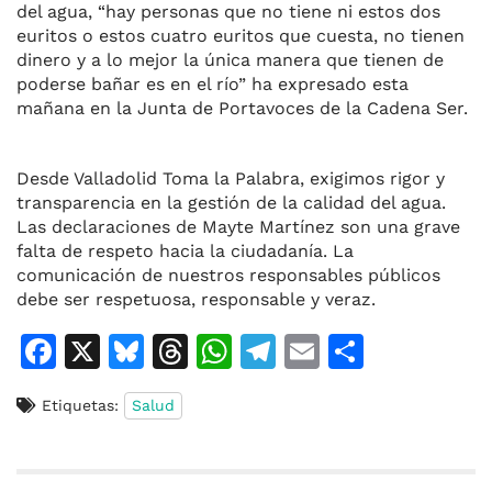
del agua, “hay personas que no tiene ni estos dos
euritos o estos cuatro euritos que cuesta, no tienen
dinero y a lo mejor la única manera que tienen de
poderse bañar es en el río” ha expresado esta
mañana en la Junta de Portavoces de la Cadena Ser.
Desde Valladolid Toma la Palabra, exigimos rigor y
transparencia en la gestión de la calidad del agua.
Las declaraciones de Mayte Martínez son una grave
falta de respeto hacia la ciudadanía. La
comunicación de nuestros responsables públicos
debe ser respetuosa, responsable y veraz.
F
X
Bl
T
W
T
E
C
a
u
h
h
el
m
o
Etiquetas:
Salud
c
e
re
at
e
ai
m
e
s
a
s
gr
l
p
b
k
d
A
a
ar