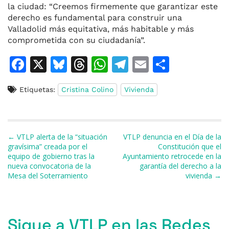
la ciudad: “Creemos firmemente que garantizar este
derecho es fundamental para construir una
Valladolid más equitativa, más habitable y más
comprometida con su ciudadanía”.
F
X
Bl
T
W
T
E
C
a
u
h
h
el
m
o
Etiquetas:
Cristina Colino
Vivienda
c
e
re
at
e
ai
m
e
s
a
s
gr
l
p
b
k
d
A
a
ar
Navegación de entradas
← VTLP alerta de la “situación
VTLP denuncia en el Día de la
o
y
s
p
m
ti
gravísima” creada por el
Constitución que el
equipo de gobierno tras la
Ayuntamiento retrocede en la
o
p
r
nueva convocatoria de la
garantía del derecho a la
k
Mesa del Soterramiento
vivienda →
Sigue a VTLP en las Redes