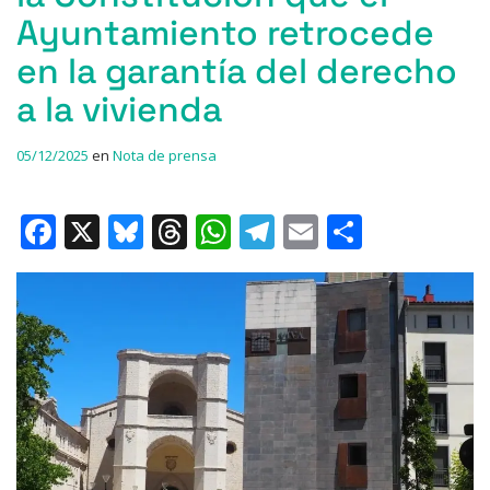
Ayuntamiento retrocede
en la garantía del derecho
a la vivienda
05/12/2025
en
Nota de prensa
F
X
Bl
T
W
T
E
C
a
u
h
h
el
m
o
c
e
re
at
e
ai
m
e
s
a
s
gr
l
p
b
k
d
A
a
ar
o
y
s
p
m
ti
o
p
r
k