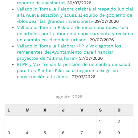
repunte de asesinatos
30/07/2026
Valladolid Toma la Palabra celebra el respaldo judicial
a la nueva estación y acusa al equipo de gobierno de
«bloquear las grandes inversiones»
29/07/2026
Valladolid Toma la Palabra denuncia una nueva tala
de árboles por la obra de un aparcamiento y reclama
un cambio en el modelo urbano
29/07/2026
Valladolid Toma la Palabra: «PP y Vox agotan los
remanentes del Ayuntamiento para financiar
proyectos de “última hora”»
27/07/2026
El PP y Vox frenan la petición de un centro de salud
para Los Santos-Pilarica al negarse a exigir su
construcción a la Junta
27/07/2026
agosto 2026
L
M
X
J
V
S
D
1
2
3
4
5
6
7
8
9