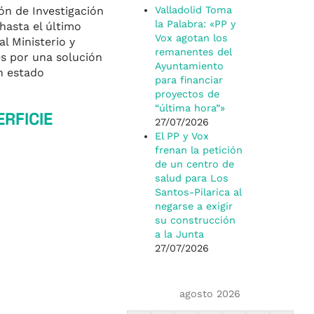
Valladolid Toma
n de Investigación
la Palabra: «PP y
hasta el último
Vox agotan los
l Ministerio y
remanentes del
es por una solución
Ayuntamiento
an estado
para financiar
proyectos de
“última hora”»
RFICIE
27/07/2026
El PP y Vox
frenan la petición
de un centro de
salud para Los
Santos-Pilarica al
negarse a exigir
su construcción
a la Junta
27/07/2026
agosto 2026