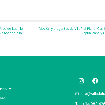
m
Arco de Ladrillo
Moción y preguntas de VTLP al Pleno: Cami
o asociado a la
Republicana y 
r
nos
info@valladoli
dad
+34 983 42