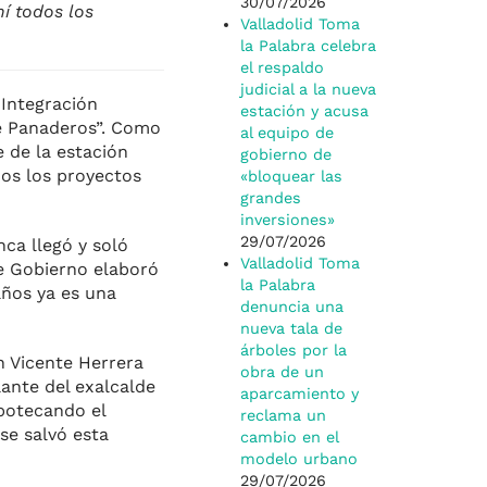
30/07/2026
hí todos los
Valladolid Toma
la Palabra celebra
el respaldo
judicial a la nueva
 Integración
estación y acusa
de Panaderos”. Como
al equipo de
e de la estación
gobierno de
odos los proyectos
«bloquear las
grandes
inversiones»
29/07/2026
ca llegó y soló
Valladolid Toma
de Gobierno elaboró
la Palabra
años ya es una
denuncia una
nueva tala de
árboles por la
n Vicente Herrera
obra de un
lante del exalcalde
aparcamiento y
ipotecando el
reclama un
se salvó esta
cambio en el
modelo urbano
29/07/2026