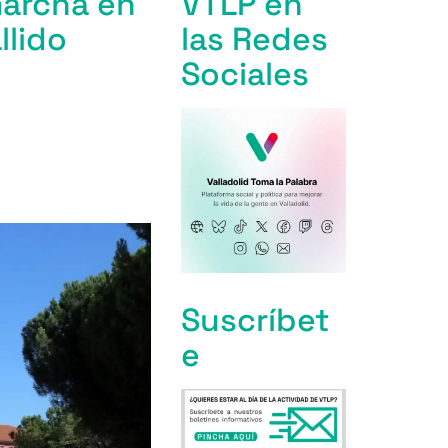
marcha en
VTLP en
llido
las Redes
Sociales
Suscríbet
e