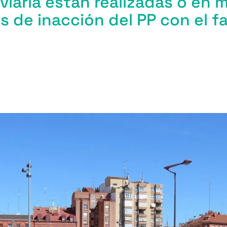
oviaria están realizadas o en 
s de inacción del PP con el fa
m
r