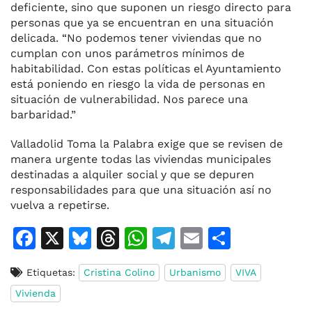
deficiente, sino que suponen un riesgo directo para
personas que ya se encuentran en una situación
delicada. “No podemos tener viviendas que no
cumplan con unos parámetros mínimos de
habitabilidad. Con estas políticas el Ayuntamiento
está poniendo en riesgo la vida de personas en
situación de vulnerabilidad. Nos parece una
barbaridad.”
Valladolid Toma la Palabra exige que se revisen de
manera urgente todas las viviendas municipales
destinadas a alquiler social y que se depuren
responsabilidades para que una situación así no
vuelva a repetirse.
F
X
Bl
T
W
T
E
C
a
u
h
h
el
m
o
Etiquetas:
Cristina Colino
Urbanismo
VIVA
c
e
re
at
e
ai
m
Vivienda
e
s
a
s
gr
l
p