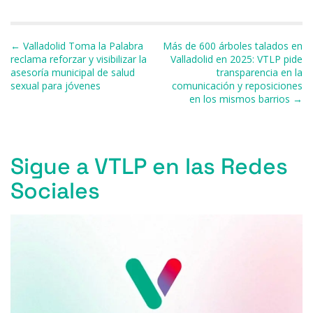
b
k
d
A
a
ar
o
y
s
p
m
ti
Navegación de entradas
← Valladolid Toma la Palabra
Más de 600 árboles talados en
o
p
r
reclama reforzar y visibilizar la
Valladolid en 2025: VTLP pide
asesoría municipal de salud
transparencia en la
k
sexual para jóvenes
comunicación y reposiciones
en los mismos barrios →
Sigue a VTLP en las Redes
Sociales