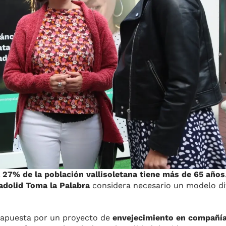
l 27% de la población vallisoletana tiene más de 65 años
ladolid Toma la Palabra
considera necesario un modelo di
apuesta por un proyecto de
envejecimiento en compañí