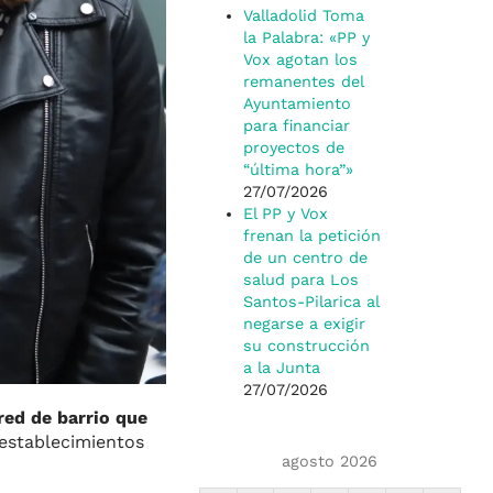
Valladolid Toma
la Palabra: «PP y
Vox agotan los
remanentes del
Ayuntamiento
para financiar
proyectos de
“última hora”»
27/07/2026
El PP y Vox
frenan la petición
de un centro de
salud para Los
Santos-Pilarica al
negarse a exigir
su construcción
a la Junta
27/07/2026
red de barrio que
establecimientos
agosto 2026