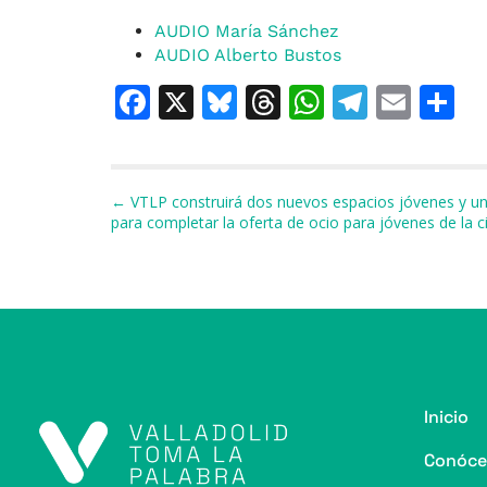
AUDIO María Sánchez
AUDIO Alberto Bustos
F
X
Bl
T
W
T
E
C
a
u
h
h
el
m
o
c
e
re
at
e
ai
e
s
a
s
gr
l
p
Navegación de entradas
← VTLP construirá dos nuevos espacios jóvenes y un 
para completar la oferta de ocio para jóvenes de la 
b
k
d
A
a
a
o
y
s
p
m
ti
o
p
r
k
Inicio
Conóce