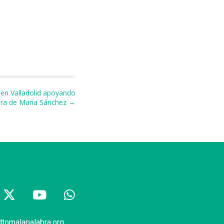
 en Valladolid apoyando
ura de María Sánchez →
dtomalapalabra.org