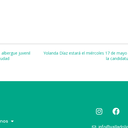
m
albergue juvenil
Yolanda Díaz estará el miércoles 17 de mayo
ciudad
la candidat
r
nos
info@valladoli