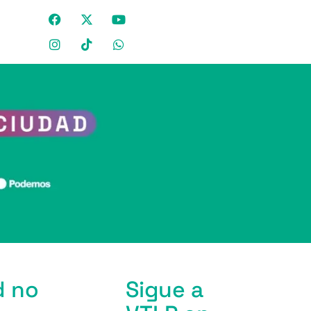
d no
Sigue a