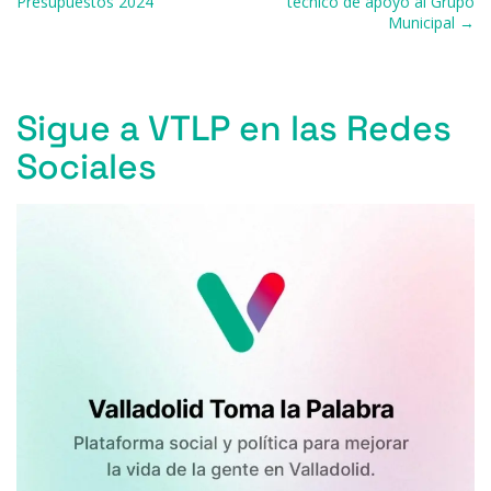
b
k
d
A
a
ar
Presupuestos 2024
técnico de apoyo al Grupo
Municipal →
o
y
s
p
m
ti
o
p
r
k
Sigue a VTLP en las Redes
Sociales