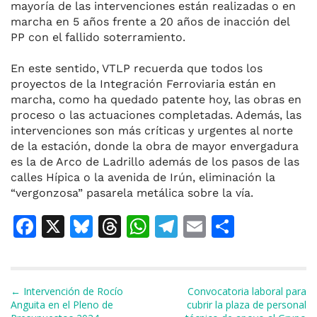
mayoría de las intervenciones están realizadas o en
marcha en 5 años frente a 20 años de inacción del
PP con el fallido soterramiento.
En este sentido, VTLP recuerda que todos los
proyectos de la Integración Ferroviaria están en
marcha, como ha quedado patente hoy, las obras en
proceso o las actuaciones completadas. Además, las
intervenciones son más críticas y urgentes al norte
de la estación, donde la obra de mayor envergadura
es la de Arco de Ladrillo además de los pasos de las
calles Hípica o la avenida de Irún, eliminación la
“vergonzosa” pasarela metálica sobre la vía.
F
X
Bl
T
W
T
E
C
a
u
h
h
el
m
o
c
e
re
at
e
ai
m
e
s
a
s
gr
l
p
Navegación de entradas
← Intervención de Rocío
Convocatoria laboral para
Anguita en el Pleno de
cubrir la plaza de personal