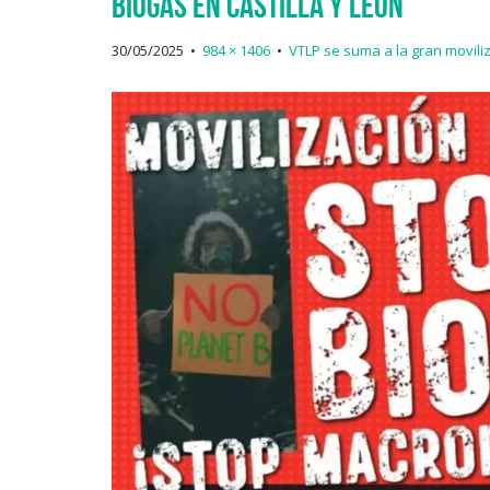
biogás en Castilla y León
30/05/2025
•
984 × 1406
•
VTLP se suma a la gran moviliz