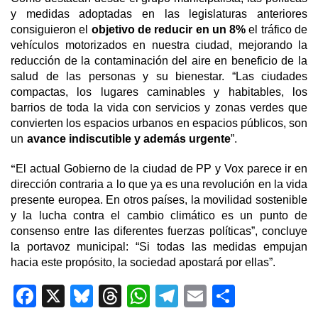
y medidas adoptadas en las legislaturas anteriores
consiguieron el
objetivo de reducir en un 8%
el tráfico de
vehículos motorizados en nuestra ciudad, mejorando la
reducción de la contaminación del aire en beneficio de la
salud de las personas y su bienestar. “Las ciudades
compactas, los lugares caminables y habitables, los
barrios de toda la vida con servicios y zonas verdes que
convierten los espacios urbanos en espacios públicos, son
un
avance indiscutible y además urgente
”.
“
El actual Gobierno de la ciudad de PP y Vox parece ir en
dirección contraria a lo que ya es una revolución en la vida
presente europea. En otros países, la movilidad sostenible
y la lucha contra el cambio climático es un
punto de
consenso entre las diferentes fuerzas políticas”, concluye
la portavoz municipal: “
Si todas las medidas empujan
hacia este propósito, la sociedad apostará por ellas”.
F
X
Bl
T
W
T
E
C