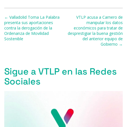
a
u
h
h
el
m
o
c
e
re
at
e
ai
m
e
s
a
s
gr
l
p
Navegación de entradas
← Valladolid Toma La Palabra
VTLP acusa a Carnero de
presenta sus aportaciones
manipular los datos
b
k
d
A
a
ar
contra la derogación de la
económicos para tratar de
Ordenanza de Movilidad
desprestigiar la buena gestión
o
y
s
p
m
ti
Sostenible
del anterior equipo de
o
p
r
Gobierno →
k
Sigue a VTLP en las Redes
Sociales