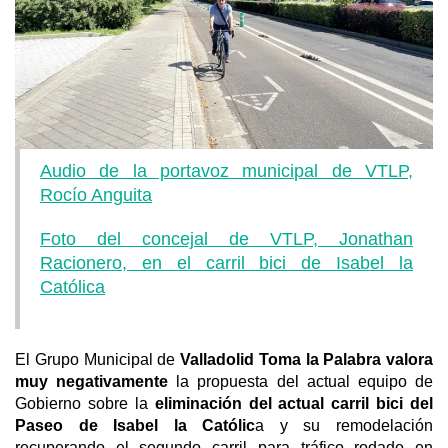
o
p
r
k
Audio de la portavoz municipal de VTLP,
Rocío Anguita
Foto del concejal de VTLP, Jonathan
Racionero, en el carril bici de Isabel la
Católica
El Grupo Municipal de
Valladolid Toma la Palabra valora
muy negativamente
la propuesta del actual equipo de
Gobierno sobre la
eliminación del actual carril bici del
Paseo de Isabel la Católic
a y su remodelación
recuperando el segundo carril para tráfico rodado en