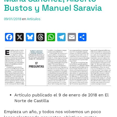
Bustos y Manuel Saravia
09/01/2018
en
Artículos
F
X
Bl
T
W
T
E
C
a
u
h
h
el
m
o
c
e
re
at
e
ai
m
e
s
a
s
gr
l
p
b
k
d
A
a
ar
o
y
s
p
m
ti
o
p
r
k
Artículo publicado el 9 de enero de 2018 en El
Norte de Castilla
Empieza un año, y todos nos volvemos un poco