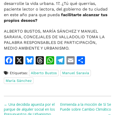
desarrolle la vida urbana. 17. ¿Tú qué querrías,
paciente lector o lectora, del gobierno de tu ciudad
en este año para que pueda
facilitarte alcanzar tus
propios deseos?
ALBERTO BUSTOS, MARÍA SÁNCHEZ Y MANUEL
SARAVIA, CONCEJALES DE VALLADOLID TOMA LA
PALABRA RESPONSABLES DE PARTICIPACIÓN,
MEDIO AMBIENTE Y URBANISMO.
F
X
Bl
T
W
T
E
C
a
u
h
h
el
m
o
Etiquetas:
Alberto Bustos
Manuel Saravia
c
e
re
at
e
ai
m
María Sánchez
e
s
a
s
gr
l
p
b
k
d
A
a
ar
o
y
s
p
m
ti
Navegación de entradas
← Una decidida apuesta por el
Enmienda a la moción de Sí Se
o
p
r
parque de alquiler social en los
Puede sobre Cambio Climático
Presupuestos de Urbanismo
→