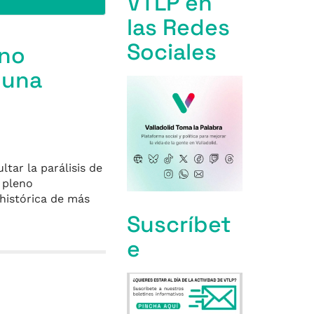
VTLP en
las Redes
Sociales
eno
 una
tar la parálisis de
 pleno
 histórica de más
Suscríbet
e