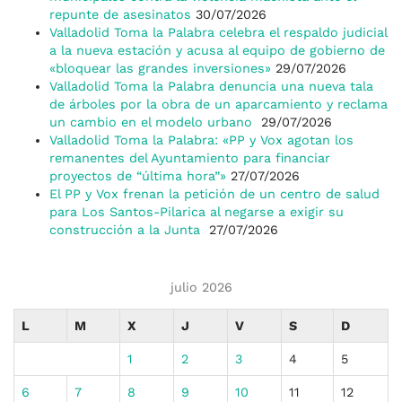
repunte de asesinatos
30/07/2026
Valladolid Toma la Palabra celebra el respaldo judicial
a la nueva estación y acusa al equipo de gobierno de
«bloquear las grandes inversiones»
29/07/2026
Valladolid Toma la Palabra denuncia una nueva tala
de árboles por la obra de un aparcamiento y reclama
un cambio en el modelo urbano
29/07/2026
Valladolid Toma la Palabra: «PP y Vox agotan los
remanentes del Ayuntamiento para financiar
proyectos de “última hora”»
27/07/2026
El PP y Vox frenan la petición de un centro de salud
para Los Santos-Pilarica al negarse a exigir su
construcción a la Junta
27/07/2026
julio 2026
L
M
X
J
V
S
D
1
2
3
4
5
6
7
8
9
10
11
12