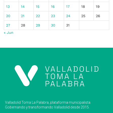
13
14
15
16
17
18
19
20
21
22
23
24
25
26
27
28
29
30
31
« Jun
Valladolid Toma La Palabra, plataforma municipalista.
Gobernando y transformando Valladolid desde 2015.