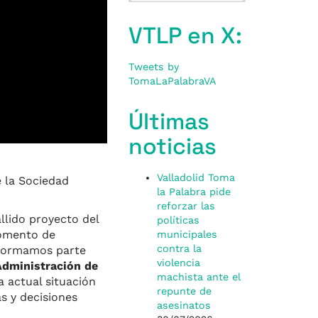
VTLP en X:
Tweets by
TomaLaPalabraVA
Últimas
noticias
Valladolid Toma
e la Sociedad
la Palabra pide
reforzar las
llido proyecto del
políticas
momento de
municipales
contra la
formamos parte
violencia
Administración de
machista ante el
a actual situación
repunte de
as y decisiones
asesinatos