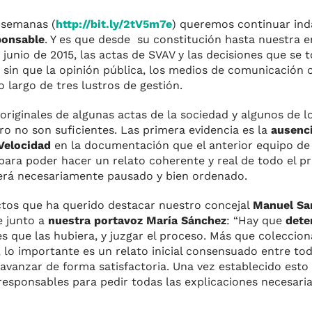
 semanas (
http://bit.ly/2tV5m7e
) queremos continuar ind
ponsable
. Y es que desde su constitución hasta nuestra e
junio de 2015, las actas de SVAV y las decisiones que se
sin que la opinión pública, los medios de comunicación o
o largo de tres lustros de gestión.
iginales de algunas actas de la sociedad y algunos de lo
o no son suficientes. Las primera evidencia es la
ausenci
 Velocidad
en la documentación que el anterior equipo de 
ara poder hacer un relato coherente y real de todo el p
será necesariamente pausado y bien ordenado.
ctos que ha querido destacar nuestro concejal
Manuel Sa
e junto a
nuestra portavoz María Sánchez
: “Hay que
dete
 es que las hubiera, y juzgar el proceso. Más que coleccio
o importante es un relato inicial consensuado entre tod
avanzar de forma satisfactoria. Una vez establecido est
responsables para pedir todas las explicaciones necesaria