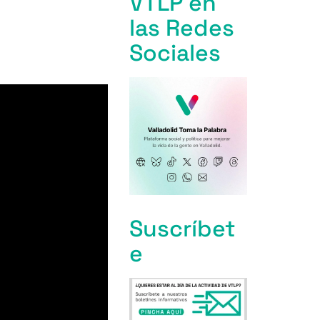
VTLP en
las Redes
Sociales
Suscríbet
e