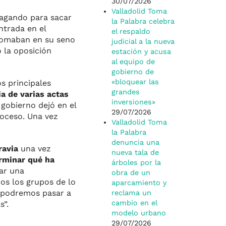
30/07/2026
Valladolid Toma
agando para sacar
la Palabra celebra
ntrada en el
el respaldo
 tomaban en su seno
judicial a la nueva
 la oposición
estación y acusa
al equipo de
gobierno de
«bloquear las
s principales
grandes
a de varias actas
inversiones»
gobierno dejó en el
29/07/2026
roceso. Una vez
Valladolid Toma
la Palabra
denuncia una
ravia
una vez
nueva tala de
rminar qué ha
árboles por la
nar una
obra de un
os los grupos de lo
aparcamiento y
o podremos pasar a
reclama un
cambio en el
s”.
modelo urbano
29/07/2026