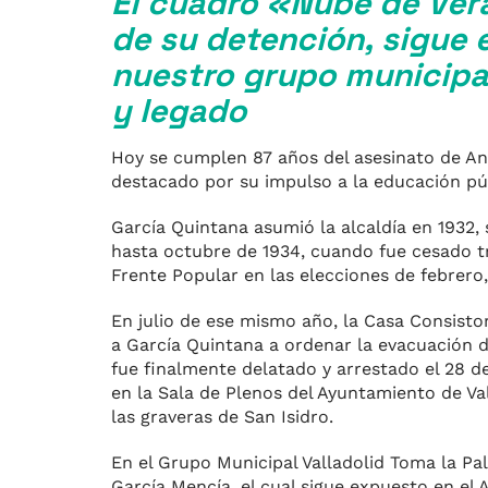
El cuadro «Nube de Vera
de su detención, sigue 
nuestro grupo municipa
y legado
Hoy se cumplen 87 años del asesinato de Ant
destacado por su impulso a la educación púb
García Quintana asumió la alcaldía en 1932
hasta octubre de 1934, cuando fue cesado tra
Frente Popular en las elecciones de febrero
En julio de ese mismo año, la Casa Consistori
a García Quintana a ordenar la evacuación del
fue finalmente delatado y arrestado el 28 de
en la Sala de Plenos del Ayuntamiento de V
las graveras de San Isidro.
En el Grupo Municipal Valladolid Toma la P
García Mencía, el cual sigue expuesto en el