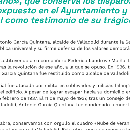
no», que conserva los disparos
expuesto en el Ayuntamiento y
l como testimonio de su trágic
onio García Quintana, alcalde de Valladolid durante la 
lica universal y su firme defensa de los valores democrá
, sustituyendo a su compañero Federico Landrove Moiño. L
s la revolución de ese año, a la que se opuso. En 1936, tr
, García Quintana fue restituido como alcalde de Valladol
al fue atacada por militares sublevados y milicias falangi
 edificio. A pesar de lograr escapar hacia su domicilio en 
 febrero de 1937. El 11 de mayo de 1937, tras un consejo 
alladolid, Antonio García Quintana fue condenado a muert
alabra, conservamos con orgullo el cuadro «Nube de Vera
 Ayuntamiento de Valladolid. Esta obra, que aún muestra l