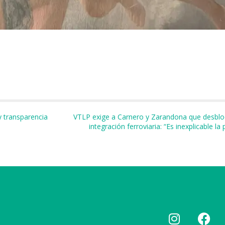
m
r
y transparencia
VTLP exige a Carnero y Zarandona que desblo
integración ferroviaria: “Es inexplicable la