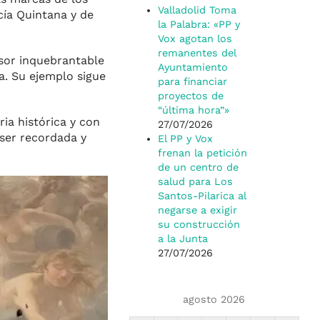
Valladolid Toma
cía Quintana y de
la Palabra: «PP y
Vox agotan los
remanentes del
sor inquebrantable
Ayuntamiento
ca. Su ejemplo sigue
para financiar
proyectos de
“última hora”»
ia histórica y con
27/07/2026
ser recordada y
El PP y Vox
frenan la petición
de un centro de
salud para Los
Santos-Pilarica al
negarse a exigir
su construcción
a la Junta
27/07/2026
agosto 2026