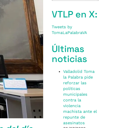
VTLP en X:
Tweets by
TomaLaPalabraVA
Últimas
noticias
Valladolid Toma
la Palabra pide
reforzar las
políticas
municipales
contra la
violencia
machista ante el
repunte de
asesinatos