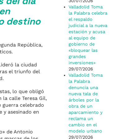
 del día
30/07/2026
Valladolid Toma
 en
la Palabra celebra
o destino
el respaldo
judicial a la nueva
estación y acusa
al equipo de
gobierno de
Segunda República,
«bloquear las
ticos.
grandes
inversiones»
ideró la ciudad
29/07/2026
as el triunfo del
Valladolid Toma
id.
la Palabra
denuncia una
stas, lo que obligó
nueva tala de
la calle Teresa Gil,
árboles por la
de guerra celebrado
obra de un
e y asesinado en
aparcamiento y
reclama un
cambio en el
modelo urbano
no» de Antonio
29/07/2026
as marcas de los