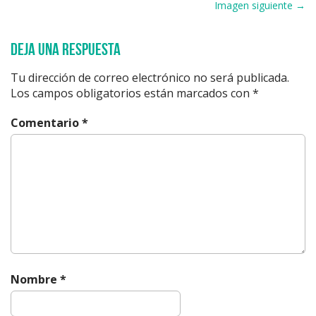
o
y
s
p
m
ti
Navegación de entradas
Imagen siguiente →
b
k
d
A
a
ar
o
p
r
o
y
s
p
m
ti
k
Deja una respuesta
o
p
r
Tu dirección de correo electrónico no será publicada.
k
Los campos obligatorios están marcados con
*
Comentario
*
Nombre
*