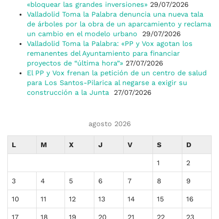
«bloquear las grandes inversiones»
29/07/2026
Valladolid Toma la Palabra denuncia una nueva tala
de árboles por la obra de un aparcamiento y reclama
un cambio en el modelo urbano
29/07/2026
Valladolid Toma la Palabra: «PP y Vox agotan los
remanentes del Ayuntamiento para financiar
proyectos de “última hora”»
27/07/2026
El PP y Vox frenan la petición de un centro de salud
para Los Santos-Pilarica al negarse a exigir su
construcción a la Junta
27/07/2026
agosto 2026
L
M
X
J
V
S
D
1
2
3
4
5
6
7
8
9
10
11
12
13
14
15
16
17
18
19
20
21
22
23