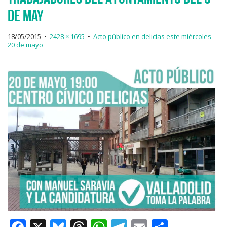
de May
18/05/2015
•
2428 × 1695
•
Acto público en delicias este miércoles
20 de mayo