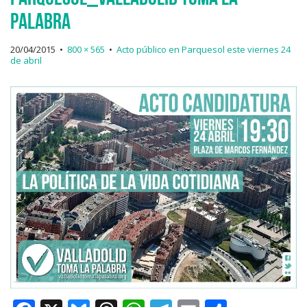
Palabra
20/04/2015
•
800 × 565
•
Acto público en Parquesol este viernes 24
de abril