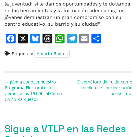
la juventud; si le damos oportunidades y le dotamos
de las herramientas y la formación adecuadas, los
jóvenes demuestran un gran compromiso con su
centro educativo, su barrio y su ciudad”.
F
X
Bl
T
W
T
E
C
a
u
h
h
el
m
o
Etiquetas:
Alberto Bustos
c
e
re
at
e
ai
m
e
s
a
s
gr
l
p
b
k
d
A
a
ar
Navegación de entradas
← ¡Ven a conocer nuestro
El semáforo del ruido como
o
y
s
p
m
ti
Programa Electoral este
medida de concienciación
viernes a las 19.00h. al Centro
acústica →
o
p
r
Cívico Parquesol!
k
Sigue a VTLP en las Redes