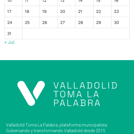
10
11
12
13
14
15
16
17
18
19
20
21
22
23
24
25
26
27
28
29
30
31
« Jul
Valladolid Toma La Palabra, plataforma municipalista.
Gobernando y transformando Valladolid desde 2015.