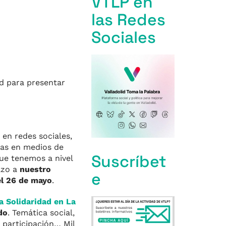
VTLP en
las Redes
Sociales
d para presentar
 en redes sociales,
ras en medios de
Suscríbet
ue tenemos a nivel
azo a
nuestro
e
el 26 de mayo
.
la Solidaridad en La
do
. Temática social,
 participación… Mil