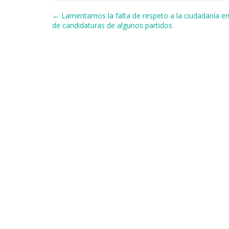
b
k
d
A
a
a
Navegación de entradas
← Lamentamos la falta de respeto a la ciudadanía en
o
y
s
p
m
ti
de candidaturas de algunos partidos
o
p
r
k