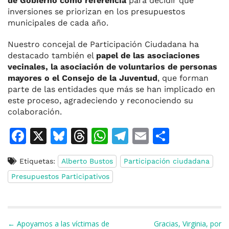
de Gobierno como referencia
para decidir qué
inversiones se priorizan en los presupuestos
municipales de cada año.
Nuestro concejal de Participación Ciudadana ha
destacado también el
papel de las asociaciones
vecinales, la asociación de voluntarios de personas
mayores o el Consejo de la Juventud
, que forman
parte de las entidades que más se han implicado en
este proceso, agradeciendo y reconociendo su
colaboración.
F
X
Bl
T
W
T
E
C
a
u
h
h
el
m
o
Etiquetas:
Alberto Bustos
Participación ciudadana
c
e
re
at
e
ai
m
Presupuestos Participativos
e
s
a
s
gr
l
p
b
k
d
A
a
ar
o
y
s
p
m
ti
Navegación de entradas
← Apoyamos a las víctimas de
Gracias, Virginia, por