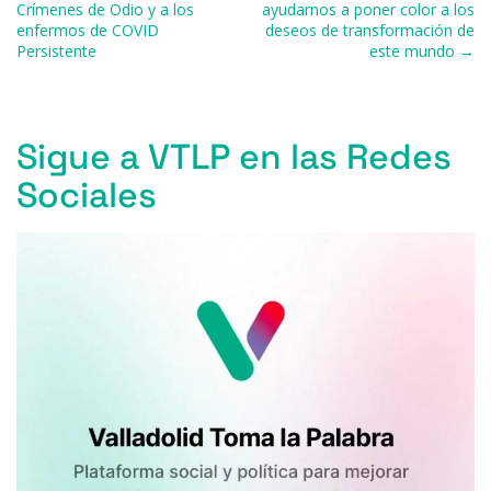
o
p
r
Crímenes de Odio y a los
ayudarnos a poner color a los
enfermos de COVID
deseos de transformación de
k
Persistente
este mundo →
Sigue a VTLP en las Redes
Sociales